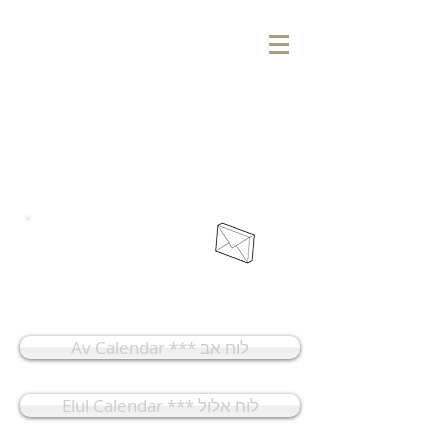
אוהל יונה מנחם
בית כנסת ומרכז קהילתי
Ohel Yonah Menachem
Synagogue & Community Center
Home
Membership
Av Calendar *** לוח אב
Elul Calendar *** לוח אלול