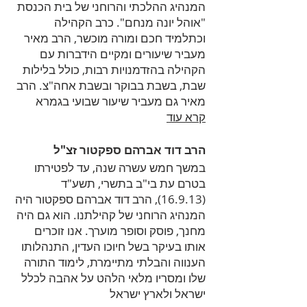
המנהיג ההלכתי והרוחני של בית הכנסת
"אוהל יונה מנחם". כרב הקהילה
וכתלמיד חכם ומורה מוכשר, הרב מאיר
מעביר שיעורים ומקיים הידברות עם
הקהילה בהזדמנויות רבות, כולל בלילות
שבת, בשבת בבוקר ובשבת אחה"צ. הרב
מאיר גם מעביר שיעור שבועי בגמרא
קרא עוד
הרב דוד אברהם ספקטור זצ"ל
במשך חמש עשרה שנה, עד לפטירתו
בטרם עת בי"ב בתשרי, תשע"ד
(16.9.13), הרב דוד אברהם ספקטור היה
המנהיג הרוחני של קהילתנו. הוא גם היה
מחנך, פוסק וסופר מוערך. אנו זוכרים
אותו בעיקר בשל חיוכו העדין, התנהלותו
הענווה והבלתי מתיימרת, לימוד התורה
שלו ומסריו מלאי הלהט על אהבה לכלל
ישראל ולארץ ישראל